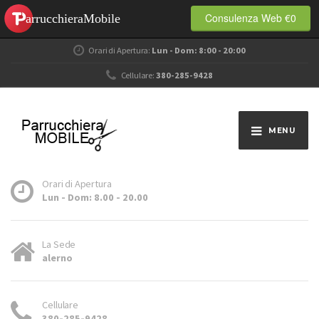
Consulenza Web €0
Orari di Apertura:
Lun - Dom: 8:00 - 20:00
Cellulare:
380-285-9428
MENU
Orari di Apertura
Lun - Dom: 8.00 - 20.00
La Sede
alerno
Cellulare
380-285-9428